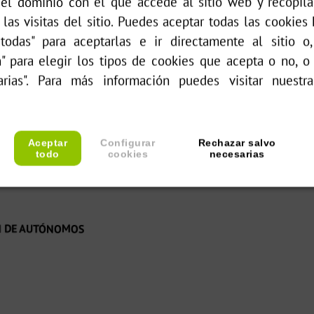
 el dominio con el que accede al sitio web y recopilar
 las visitas del sitio. Puedes aceptar todas las cookies
todas" para aceptarlas e ir directamente al sitio o
n" para elegir los tipos de cookies que acepta o no, o
arias". Para más información puedes visitar nuest
Aceptar
Configurar
Rechazar salvo
todo
cookies
necesarias
lava,
ARABALANDA
, hemos organizado un programa formativo jun
N DE AUTÓNOMOS