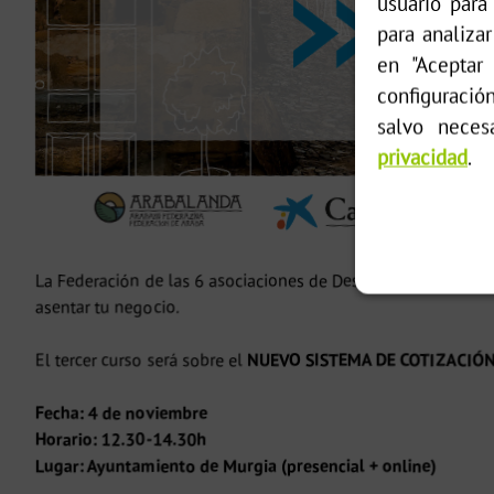
usuario para
para analizar
en "Aceptar 
configuració
salvo neces
privacidad
.
La Federación de las 6 asociaciones de Desarrollo Rural de Á
asentar tu negocio.
El tercer curso será sobre el
NUEVO SISTEMA DE COTIZACIÓ
Fecha: 4 de noviembre
Horario: 12.30-14.30h
Lugar: Ayuntamiento de Murgia (presencial + online)