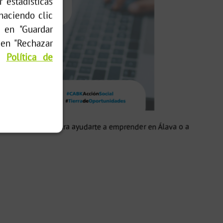
 estadísticas
 haciendo clic
, en "Guardar
 en "Rechazar
ra
Política de
to a Caixabank para ayudarte a emprender en Álava o a