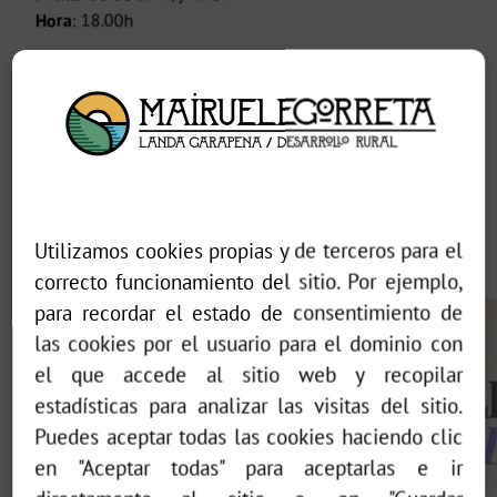
Hora
: 18.00h
Inscripción
a través de estos canales:
https://gazteria.araba.eus/es/-/itinerarios-formativos-
zuia-lurrikara-
lurrikara@gmail.com
604557114
¡Anímate a participar y descubre todas las
Utilizamos cookies propias y de terceros para el
oportunidades que tienes a tu alcance!
correcto funcionamiento del sitio. Por ejemplo,
para recordar el estado de consentimiento de
las cookies por el usuario para el dominio con
el que accede al sitio web y recopilar
estadísticas para analizar las visitas del sitio.
Puedes aceptar todas las cookies haciendo clic
en "Aceptar todas" para aceptarlas e ir