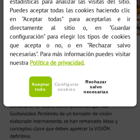
estadísticas para analizar las visitas del sitio.
Puedes aceptar todas las cookies haciendo clic
en "Aceptar todas" para aceptarlas e ir
directamente al sitio o, en "Guardar
configuración" para elegir los tipos de cookies
que acepta o no, o en "Rechazar salvo
En este encuentro hemos trabajado dos dinámicas
necesarias". Para más información puedes visitar
diferentes en grupos reducidos. En la primera parte se
ha hecho una revisión e identificación de las
nuestra
Política de privacidad
.
necesidades
y
potencialidades
más importantes
detectadas en la primera sesión a partir del DAFO, para
Rechazar
llegar a
priorizar 12 necesidades y 12 potencialidades
.
Aceptar
Configurar
salvo
todo
cookies
En la segunda parte hemos nos hemos centrado en la
necesarias
co-creación de la
VISIÓN
que queremos para la
comarca en el futuro, cómo queremos que sea
Gorbeialdea. Partiendo de un borrador de visión
elaborado internamente, se han remarcado ideas y
conceptos clave que deben aparecer la VISIÓN
definitiva.