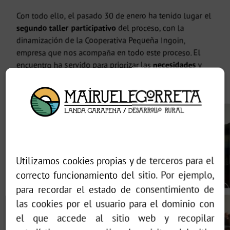
Con todo ello, el pasado 30 de enero ha tenido lugar el
segundo taller participativo
del proceso, con la
dinamización de la Cooperativa Pequeña Ingoin,
empresa que nos acompaña en todo este proceso. El
encuentro ha servido para priorizar las
necesidades
y
potencialidades
asociadas a los
ejes estratégicos
y
diseñar la visión de futuro de Gorbeialdea
.
Utilizamos cookies propias y de terceros para el
correcto funcionamiento del sitio. Por ejemplo,
para recordar el estado de consentimiento de
las cookies por el usuario para el dominio con
el que accede al sitio web y recopilar