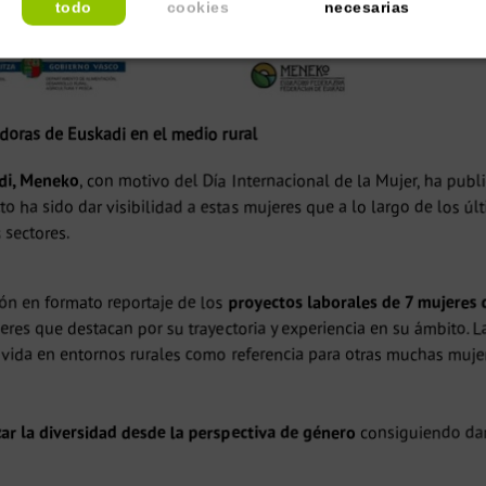
todo
cookies
necesarias
doras de Euskadi en el medio rural
adi, Meneko
, con motivo del Día Internacional de la Mujer, ha pub
cto ha sido dar visibilidad a estas mujeres que a lo largo de los
 sectores.
ón en formato reportaje de los
proyectos laborales de 7 mujeres d
res que destacan por su trayectoria y experiencia en su ámbito. L
ida en entornos rurales como referencia para otras muchas mujer
zar la diversidad desde la perspectiva de género
consiguiendo dar