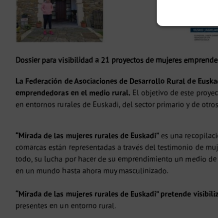
Dossier para visibilidad a 21 proyectos de mujeres emprende
La Federación de Asociaciones de Desarrollo Rural de Eusk
emprendedoras en el medio rural.
El objetivo de este proye
en entornos rurales de Euskadi, del sector primario y de otros
“Mirada de las mujeres rurales de Euskadi”
es una recopilaci
comarcas están representadas a través del testimonio de muje
todo, su lucha por hacer de su emprendimiento un medio de v
en un mundo hasta ahora muy masculinizado.
“Mirada de las mujeres rurales de Euskadi” pretende visibili
presentes en un entorno rural.