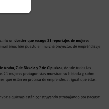
licado un
dossier que recoge 21 reportajes de mujeres
 últimos años han puesto en marcha proyectos de emprendizaje
e Araba, 7 de Bizkaia y 7 de Gipuzkoa
, donde todas las
as 21 mujeres protagonistas muestran su historia y, sobre
es que están en proceso de emprender, al igual que ellas,
 voz a quienes están construyendo y trabajando por hacerse