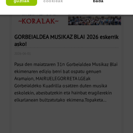
guztiak
cookieak
bada
GORBEIALDEA MUSIKAZ BLAI 2026 eskerrik
asko!
2026-06-01
Pasa den maiatzaren 31n Gorbeialdea Musikaz Blai
ekimenaren edizio berri bat ospatu genuen
Aramaion, MAIRUELEGORRETA LGEak
Gorbeialdeko Kuadrilla osatzen duten musika
eskolekin, abesbatzekin eta hainbat eragilerekin
elkarlanean bultzatutako ekimena.Topaketa...