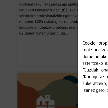
Gorbeialdeko nekazaritza eta abeltzaintza sektorea
iraunkortasunerantz doa. 2025eko azaroan lehen
sektoreko profesionalekin egindako bileraren
ondoren, LGEk ustiategietako hondakinen
kudeaketa hobetzeko beharra identifikatu zuen.
Galdetegi baten bidez bildu...
Cookie prop
funtzionatze
domeinurako
aztertzeko es
"Guztiak on
"Konfigurazi
aukeratzeko,
izanez gero, 