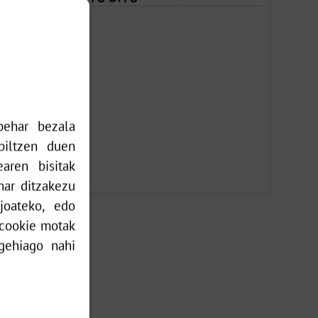
2026-07-07
behar bezala
abiltzen duen
aren bisitak
onar ditzakezu
joateko, edo
 cookie motak
 gehiago nahi