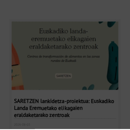
SARETZEN lankidetza-proiektua: Euskadiko
Landa Eremuetako elikagaien
eraldaketarako zentroak
2026-08-03