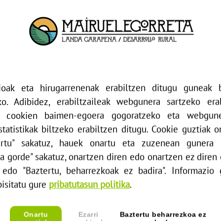
Euskadiko Landa Eremuetako elikagaien
eraldaketarako zentroak funtsezko zeregina
betetzen dute tokiko produktuen balioa handitzen
eta landa-eremuetako jarduera ekonomikoa
mantentzen. Haien lehiakortasuna indartzeko eta
garapen-aukerak sustatzeko asmoz, SARE...
ioak eta hirugarrenenak erabiltzen ditugu guneak 
ko. Adibidez, erabiltzaileak webgunera sartzeko er
 cookien baimen-egoera gogoratzeko eta webgune
tatistikak biltzeko erabiltzen ditugu. Cookie guztiak 
artu" sakatuz, hauek onartu eta zuzenean gunera 
oa gorde" sakatuz, onartzen diren edo onartzen ez diren
 edo "Baztertu, beharrezkoak ez badira". Informazio
bisitatu gure
pribatutasun politika
.
Onartu
Ezarri
Baztertu beharrezkoa ez