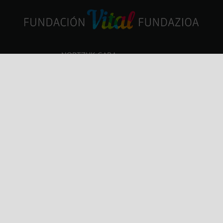
NORTZUK GARA
ZERBITZUAK
ALBISTEAK
KONTAKTU ETA ORDUTEGIAK
Previous
Next
Gunearen mapa
Legala