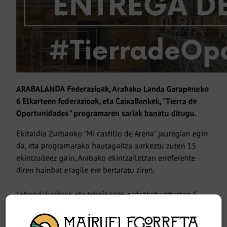
ARABALANDA Federazioak, Arabako Landa Garapeneko
6 Elkarteen federazioak, eta CaixaBankek, "Tierra de
Oportunidades" programaren sariak banatu ditugu.
Ekitaldia Zurbaoko "Mi castillo de Arena" jauregian egin
da, eta programarako hautagaitza aurkeztu zuten 15
ekintzaileez gain, Arabako ekintzailetzan erreferente
diren hainbat eragile ere bertaratu ziren.
Lehendakaritzek eta teknikariek ordezkatu zituzten 6
LGEak, eta Jone Miren Fernández Landa (Eusko
Jaurlaritzako Landaren eta Itsasertzaren Garapeneko eta