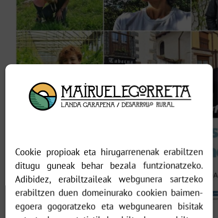
Cookie propioak eta hirugarrenenak erabiltzen
ditugu guneak behar bezala funtzionatzeko.
Adibidez, erabiltzaileak webgunera sartzeko
erabiltzen duen domeinurako cookien baimen-
egoera gogoratzeko eta webgunearen bisitak