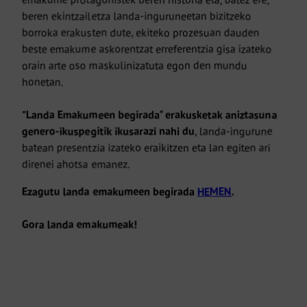
beren ekintzailetza landa-inguruneetan bizitzeko
borroka erakusten dute, ekiteko prozesuan dauden
beste emakume askorentzat erreferentzia gisa izateko
orain arte oso maskulinizatuta egon den mundu
honetan.
"Landa Emakumeen begirada" erakusketak aniztasuna
genero-ikuspegitik ikusarazi nahi du
, landa-ingurune
batean presentzia izateko eraikitzen eta lan egiten ari
direnei ahotsa emanez.
Ezagutu landa emakumeen begirada
HEMEN
.
Gora landa emakumeak!